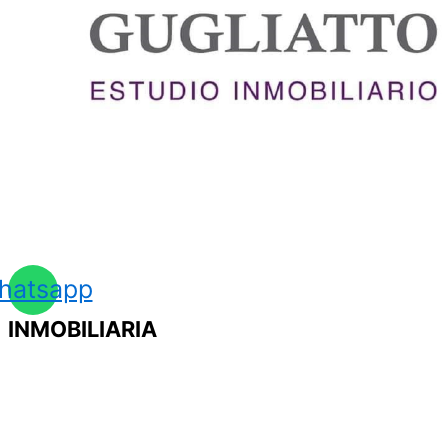
hatsapp
INMOBILIARIA