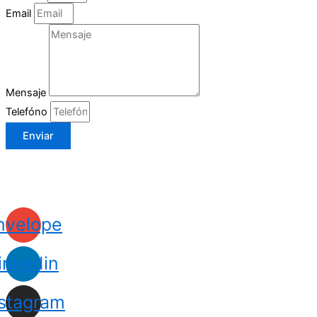
Email
Mensaje
Telefóno
Enviar
nvelope
inkedin
nstagram